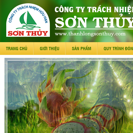
TRANG CHỦ
GIỚI THIỆU
SẢN PHẨM
QUY TRÌNH ĐÓN