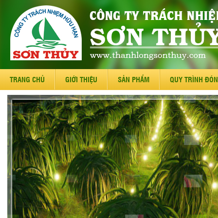
TRANG CHỦ
GIỚI THIỆU
SẢN PHẨM
QUY TRÌNH ĐÓN